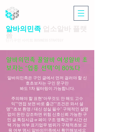
알바의민족
업소알바 플랫
폼
단기구인 사이트 BUSINESS STRATEGY
알바의민족 꿀알바 여성알바 초
보자는 ‘업종 선택’이 80%다
알바의민족은 구인 글에서 먼저 걸러야 할 신
호초보자는 구인 문구만
봐도 1차 필터링이 가능합니다.
주의해야 할 표현“아무것도 안 해도 고수
익”“면접 보면 바로 출근”“조건은 와서 설
명”“초보 환영 / 대신 성실 필수” 구체적인 설명
없이 돈만 강조하면 위험 신호신뢰 가능한 구
인 글 특징시급 or 페이 구조 명확근무 시간 선
택 가능 여부 표기업무 범위가 구체적초보 교
육 여부 명시 알바의민족에서 확인해보세요