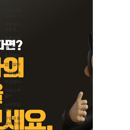
바
전국노래
방알바
유흥알바
의민족
유흥알바
밤알바
술집알바
업소알바
주점알바
여성알바
가라오케
알바
노래주점
알바
안양유흥
알바가이
드