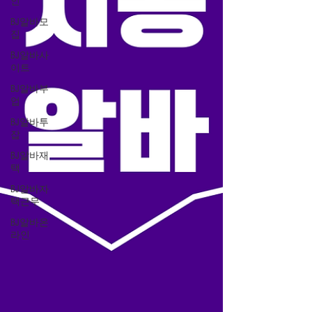
인
BJ알바모
집
BJ알바사
이트
BJ알바부
업
BJ알바투
잡
BJ알바재
택
BJ알바자
택근무
BJ알바온
라인