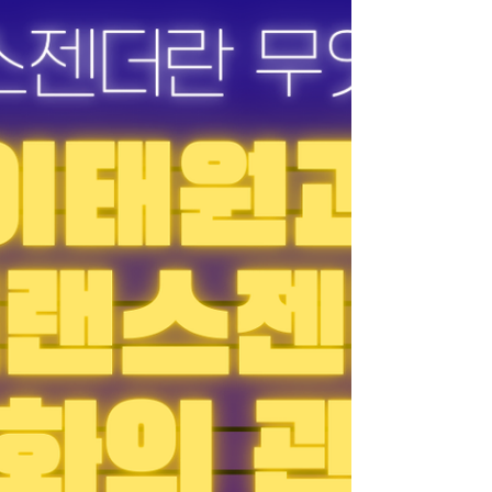
상손님대처가이드 #마사지알바진상 마사지알바
진상손님 유형 1️⃣ 술 강요형 유흥알바 진상손님
대처법 가장 흔한 유형입니다.“원샷해”, “이 정도
도 못 마셔?” 같은 말을 반복하며 술을 강요합니
다. 특징: 본인은 잘 안 마심 위험도: ★★★☆☆
대응 포인트:→ 초반에 “술 약해요” 명확히 말하고,
업소 규칙 핑계로 선 긋기 2️⃣ 돈으로 갑질하는 유
형 “돈 냈잖아”, “내가 손님인데” 식으로 사람을 깔
보는 태도. 특징: 팁은 안 주거나 적음 위험도:
★★★★☆ 대응 포인트:→ 감정 섞지 말고 매니
저 바로 호출→ 개인 대응 금물 3️⃣ 터치·선 넘는
행동형 진상손님 유형 은근한 스킨십부터 노골적
인 신체 접촉까지 다양합니다