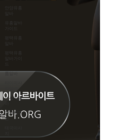
안양유흥
알바
유흥알바
가이드
평택유흥
알바
평택유흥
알바가이
드
룸알바
타이마사
지알바
마사지알
바
마사지구
인
태국마사
지