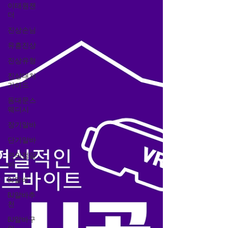
알바는 인터넷 방송 플랫폼을 통해 시청자와 소
이태원잰
더
통하며 콘텐츠를 제작하는 활동을 의미합니다.
게임, 토크, 먹방, 음악, 취미, 일상 공유 등 다양한
진상손님
주제로 방송을 진행할 수 있으며 자신의 개성과
유흥진상
장점을 활용할 수 있다는 특징이 있습니다. 이번
진상유형
글에서는 BJ알바의 종류와 장점, 단점, 실제 준비
방법까지 자세하게 알아보겠습니다. BJ알바란?
진상대처
BJ는 "Broadcasting Jockey"의 약자로 인터넷 방송 진
가이드
행자를 의미합니다. 일반적인 아르바이트처럼 정
동대문스
해진 업무를 수행하는 것이
웨디시
장기알바
단기알바
편의점알
바
BJ알바
BJ알바추
천
BJ알바구