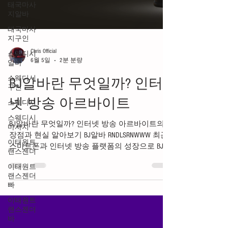
태국마사
지알바
태국마사
지구인
스웨디시
알바
Chris Official
스웨디시
6월 5일
2분 분량
구인
BJ알바란 무엇일까? 인터
스웨디시
스웨디시
넷 방송 아르바이트
마사지
이태원트
BJ알바란 무엇일까? 인터넷 방송 아르바이트의
랜스젠더
장점과 현실 알아보기 BJ알바 RNDLSRNWWW 최근
스마트폰과 인터넷 방송 플랫폼의 성장으로 BJ알
이태원트
랜스젠더
바에 대한 관심이 꾸준히 높아지고 있습니다. 과
빠
거에는 일부 전문 방송인만 진행하던 인터넷 방
송이 이제는 누구나 도전할 수 있는 콘텐츠 산업
이태원트
랜스젠더
으로 발전하면서 부업이나 투잡 개념으로 BJ 활
바
동을 시작하는 사람들도 늘어나고 있습니다. BJ