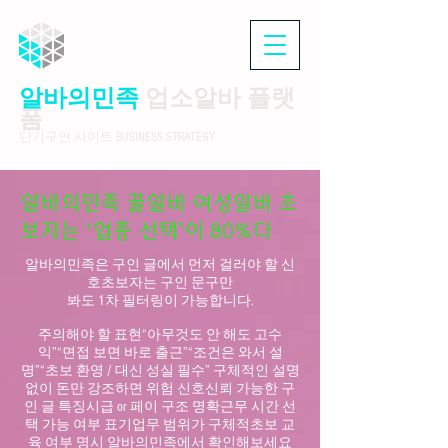
알바의민족
업소알바 플랫
폼
단기구인 사이트 BUSINESS STRATEGY
알바의민족 꿀알바 여성알바 초
보자는 ‘업종 선택’이 80%다
알바의민족은 구인 글에서 먼저 걸러야 할 신
호초보자는 구인 문구만
봐도 1차 필터링이 가능합니다.
주의해야 할 표현“아무것도 안 해도 고수
익”“면접 보면 바로 출근”“조건은 와서 설
명”“초보 환영 / 대신 성실 필수” 구체적인 설명
없이 돈만 강조하면 위험 신호신뢰 가능한 구
인 글 특징시급 or 페이 구조 명확근무 시간 선
택 가능 여부 표기업무 범위가 구체적초보 교
육 여부 명시 알바의민족에서 확인해보세요