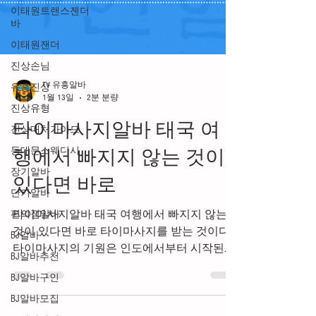
이태원트랜스젠더
바
이태원잰더
진상손님
유흥진상
진상유형
TV 유흥알바
진상대처가이드
1월 13일
2분 분량
동대문스웨디시
타이마사지알바 태국 여
장기알바
행에서 빠지지 않는 것이
단기알바
편의점알바
있다면 바로
BJ알바
타이마사지알바 태국 여행에서 빠지지 않는
BJ알바추천
것이 있다면 바로 타이마사지를 받는 것이다.
BJ알바구인
타이마사지의 기원은 인도에서부터 시작된다.
BJ알바모집
약 2500년 전에 "지바카 쿠바르 바차"라는 인