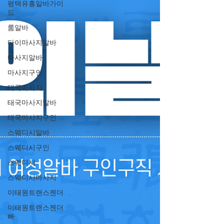
평택유흥알바가이
드
룸알바
타이마사지알바
마사지알바
마사지구인
태국마사지
태국마사지알바
태국마사지구인
스웨디시알바
스웨디시구인
스웨디시
스웨디시마사지
이태원트랜스젠더
이태원트랜스젠더
빠