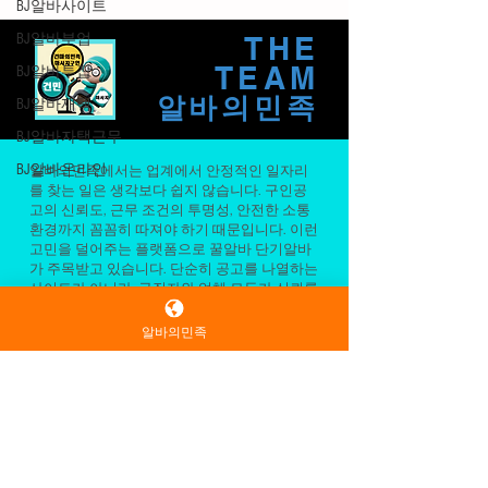
도의 의사이자 부처의 친구가 인도에서부터
BJ알바사이트
태국으로 건너가 전파한 불교와, 마사지의술
BJ알바부업
에서 계승 발전한 것이 타이 마사지의 시원이
BJ알바투잡
라 할 수 있다. 타이마사지 필자 또한 매주 2~3
THE
BJ알바재택
번 정도 꾸준하게 타이마사지를 받을 정도로
TEAM
홈페이지 매니아이다.오늘은 몸의 흐름을 원
BJ알바자택근무
알바의민족
할하게 만들어주고 독소를 빼주는 타이마사지
BJ알바온라인
의 기원에 대해 포스팅해보겠다. 타이마사지
알바 역사적 전통을 갖고 있는 의술의 하나인
알바의민족에서는 업계에서 안정적인 일자리
타이마사지는 몸의 혈을 몸의 압력을 사용해
를 찾는 일은 생각보다 쉽지 않습니다. 구인공
눌러주면서 혈을 자극하고 몸을 이완을 위한
고의 신뢰도, 근무 조건의 투명성, 안전한 소통
환경까지 꼼꼼히 따져야 하기 때문입니다. 이런
스트레칭이 주가 되는 타이마사지는 손과 팔
고민을 덜어주는 플랫폼으로 꿀알바 단기알바
꿈치와 발, 무릅등을 이용하고 근육의 혈을 자
가 주목받고 있습니다. 단순히 공고를 나열하는
알바의민족
극해주면서 근육을 늘려줌으로 바디의 에너지
사이트가 아니라, 구직자와 업체 모두가 신뢰를
바탕으로 연결될 수 있도록 설계된 점이 가장
라인을 자극하고 근육을 풀어주는 방식으로
큰 강점입니다.
마사지를 한다.원조 태국 마사지는 타이
먼저 정보의 명확성이 돋보입니다. 근무 형태,
급여 구조, 근무 시간, 지역 정보 등이 한눈에 파
악되도록 정리되어 있어 불필요한 오해를 줄여
줍니다. 특히 초보자나 업계 경험이 적은 분들