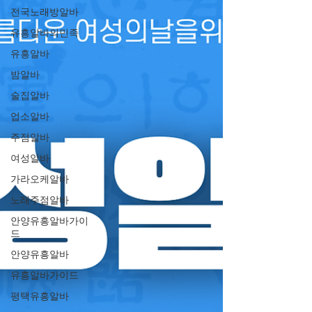
전국노래방알바
유흥알바의민족
유흥알바
밤알바
술집알바
업소알바
주점알바
여성알바
가라오케알바
노래주점알바
안양유흥알바가이
드
안양유흥알바
유흥알바가이드
평택유흥알바