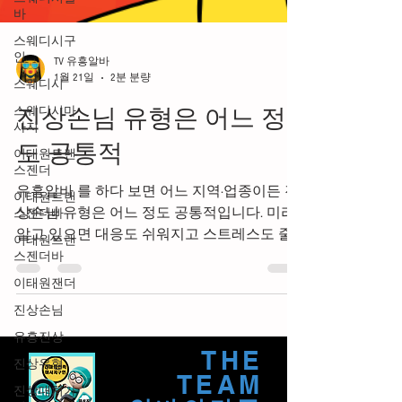
바
스웨디시구
인
스웨디시
TV 유흥알바
스웨디시마
1월 21일
2분 분량
사지
이태원트랜
진상손님 유형은 어느 정
스젠더
도 공통적
이태원트랜
스젠더빠
유흥알바 를 하다 보면 어느 지역·업종이든 진
이태원트랜
상손님 유형은 어느 정도 공통적입니다. 미리
스젠더바
알고 있으면 대응도 쉬워지고 스트레스도 줄
이태원잰더
어들어요. 현실적으로 자주 겪는 유형들을 정
진상손님
리해드릴게요. #진상손님 #진상송님유형 #진
유흥진상
상손님가이드 #진상손님대처가이드 #마사지
알바진상 마사지알바 진상손님 유형 1️⃣ 술 강
진상유형
요형 유흥알바 진상손님대처법 가장 흔한 유
진상대처가