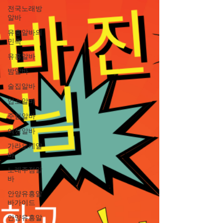
전국노래방
알바
유흥알바의
민족
유흥알바
밤알바
술집알바
업소알바
주점알바
여성알바
가라오케알
바
노래주점알
바
안양유흥알
바가이드
안양유흥알