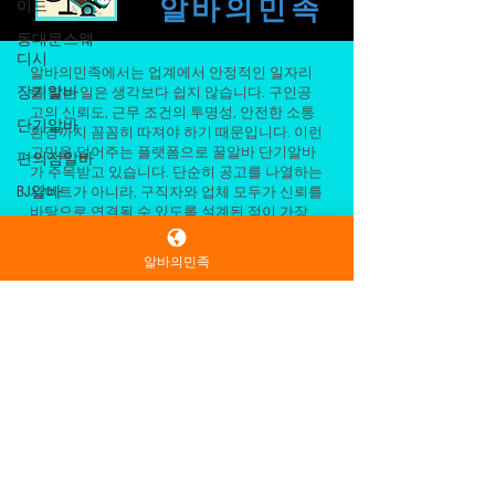
THE
형입니다.“원샷해”, “이 정도도 못 마셔?” 같은
이드
TEAM
말을 반복하며 술을 강요합니다. 특징: 본인은
동대문스웨
알바의민족
잘 안 마심 위험도: ★★★☆☆ 대응 포인트:→
디시
초반에 “술 약해요” 명확히 말하고, 업소 규칙
장기알바
핑계로 선 긋기 2️⃣ 돈으로 갑질하는 유형 “돈
단기알바
알바의민족에서는 업계에서 안정적인 일자리
냈잖아”, “내가 손님인데” 식으로 사람을 깔보
를 찾는 일은 생각보다 쉽지 않습니다. 구인공
편의점알바
는 태도. 특징: 팁은 안 주거나 적음 위험도:
고의 신뢰도, 근무 조건의 투명성, 안전한 소통
환경까지 꼼꼼히 따져야 하기 때문입니다. 이런
★★★★☆ 대응 포인트:→ 감정 섞지 말고 매
BJ알바
고민을 덜어주는 플랫폼으로 꿀알바 단기알바
니저 바로 호출→ 개인 대응 금물 3️⃣ 터치·선 넘
BJ알바추천
가 주목받고 있습니다. 단순히 공고를 나열하는
는 행동형 진상손님 유형 은근한 스킨십부터
사이트가 아니라, 구직자와 업체 모두가 신뢰를
BJ알바구인
알바의민족
바탕으로 연결될 수 있도록 설계된 점이 가장
노골적인 신체 접촉까지 다양합니다
큰 강점입니다.
BJ알바모집
BJ알바사이
먼저 정보의 명확성이 돋보입니다. 근무 형태,
트
급여 구조, 근무 시간, 지역 정보 등이 한눈에 파
악되도록 정리되어 있어 불필요한 오해를 줄여
BJ알바부업
줍니다. 특히 초보자나 업계 경험이 적은 분들
도 공고를 비교·검토하기 쉬워, 자신에게 맞는
BJ알바투잡
조건을 선택하는 데 도움이 됩니다.
BJ알바재택
또한 지역별·조건별 검색 기능이 잘 구성되어
BJ알바자택
있어 원하는 근무지를 빠르게 찾을 수 있습니