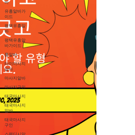
바
유흥알바가
이드
평택유흥알
바
평택유흥알
바가이드
룸알바
타이마사지
알바
마사지알바
마사지구인
태국마사지
태국마사지
알바
태국마사지
구인
스웨디시알