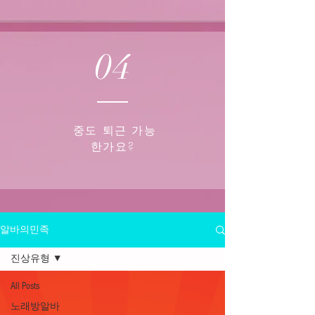
04
중도 퇴근 가능
한가요?
알바의민족
진상유형
All Posts
노래방알바