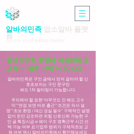
알바의민족
업소알바 플랫
폼
단기구인 사이트 BUSINESS STRATEGY
알바의민족 꿀알바 여성알바 초
보자는 ‘업종 선택’이 80%다
알바의민족은 구인 글에서 먼저 걸러야 할 신
호초보자는 구인 문구만
봐도 1차 필터링이 가능합니다.
주의해야 할 표현“아무것도 안 해도 고수
익”“면접 보면 바로 출근”“조건은 와서 설
명”“초보 환영 / 대신 성실 필수” 구체적인 설명
없이 돈만 강조하면 위험 신호신뢰 가능한 구
인 글 특징시급 or 페이 구조 명확근무 시간 선
택 가능 여부 표기업무 범위가 구체적초보 교
육 여부 명시 알바의민족에서 확인해보세요