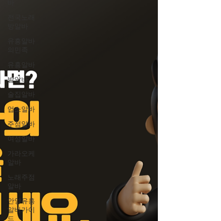
바
전국노래
방알바
유흥알바
의민족
유흥알바
밤알바
술집알바
업소알바
주점알바
여성알바
가라오케
알바
노래주점
알바
안양유흥
알바가이
드