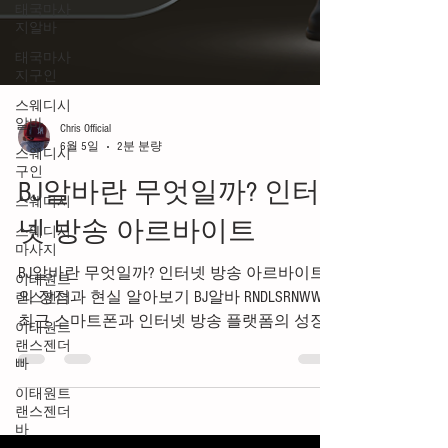
태국마사
지알바
태국마사
지구인
스웨디시
알바
스웨디시
Chris Official
구인
6월 5일
2분 분량
스웨디시
BJ알바란 무엇일까? 인터
스웨디시
마사지
넷 방송 아르바이트
이태원트
랜스젠더
BJ알바란 무엇일까? 인터넷 방송 아르바이트
이태원트
의 장점과 현실 알아보기 BJ알바 RNDLSRNWWW
랜스젠더
최근 스마트폰과 인터넷 방송 플랫폼의 성장
빠
으로 BJ알바에 대한 관심이 꾸준히 높아지고
이태원트
있습니다. 과거에는 일부 전문 방송인만 진행
랜스젠더
바
하던 인터넷 방송이 이제는 누구나 도전할 수