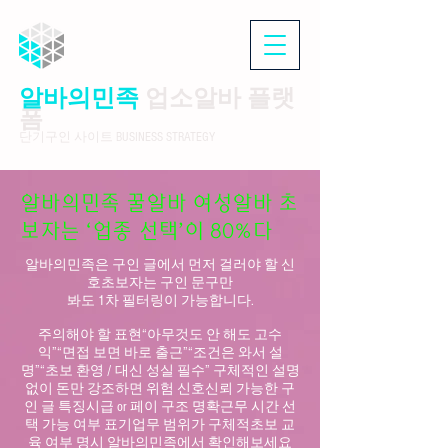
알바의민족
업소알바 플랫
폼
단기구인 사이트 BUSINESS STRATEGY
알바의민족 꿀알바 여성알바 초
보자는 ‘업종 선택’이 80%다
알바의민족은 구인 글에서 먼저 걸러야 할 신
호초보자는 구인 문구만
봐도 1차 필터링이 가능합니다.
주의해야 할 표현“아무것도 안 해도 고수
익”“면접 보면 바로 출근”“조건은 와서 설
명”“초보 환영 / 대신 성실 필수” 구체적인 설명
없이 돈만 강조하면 위험 신호신뢰 가능한 구
인 글 특징시급 or 페이 구조 명확근무 시간 선
택 가능 여부 표기업무 범위가 구체적초보 교
육 여부 명시 알바의민족에서 확인해보세요