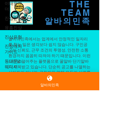
있는 콘텐츠 산업으로 발전하면서 부업이나
이태원잰
더
투잡 개념으로 BJ 활동을 시작하는 사람들도
THE
늘어나고 있습니다. BJ알바는 인터넷 방송 플
진상손님
TEAM
랫폼을 통해 시청자와 소통하며 콘텐츠를 제
유흥진상
알바의민족
작하는 활동을 의미합니다. 게임, 토크, 먹방,
진상유형
음악, 취미, 일상 공유 등 다양한 주제로 방송
진상대처
을 진행할 수 있으며 자신의 개성과 장점을 활
알바의민족에서는 업계에서 안정적인 일자리
가이드
용할 수 있다는 특징이 있습니다. 이번 글에서
를 찾는 일은 생각보다 쉽지 않습니다. 구인공
동대문스
는 BJ알바의 종류와 장점, 단점, 실제 준비 방법
고의 신뢰도, 근무 조건의 투명성, 안전한 소통
웨디시
환경까지 꼼꼼히 따져야 하기 때문입니다. 이런
까지 자세하게 알아보겠습니다. BJ알바란? BJ
고민을 덜어주는 플랫폼으로 꿀알바 단기알바
장기알바
는 "Broadcasting Jockey"의 약자로 인터넷 방송
가 주목받고 있습니다. 단순히 공고를 나열하는
진행자를 의미합니다. 일반적인 아르바이트처
알바의민족
사이트가 아니라, 구직자와 업체 모두가 신뢰를
단기알바
바탕으로 연결될 수 있도록 설계된 점이 가장
럼 정해진 업무를 수행하는 것이
편의점알
큰 강점입니다.
바
먼저 정보의 명확성이 돋보입니다. 근무 형태,
BJ알바
급여 구조, 근무 시간, 지역 정보 등이 한눈에 파
악되도록 정리되어 있어 불필요한 오해를 줄여
BJ알바추
줍니다. 특히 초보자나 업계 경험이 적은 분들
천
도 공고를 비교·검토하기 쉬워, 자신에게 맞는
BJ알바구
조건을 선택하는 데 도움이 됩니다.