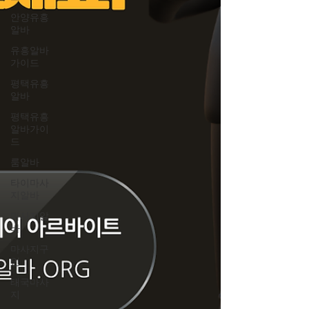
안양유흥
알바
유흥알바
가이드
평택유흥
알바
평택유흥
알바가이
드
룸알바
타이마사
지알바
마사지알
바
마사지구
인
태국마사
지