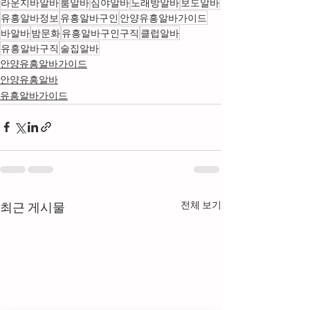
라운지바알바
룸알바
심야알바
노래방알바
보도알바
유흥알바정보
유흥알바구인
안양유흥알바가이드
바알바
밤문화
유흥알바구인구직
클럽알바
유흥알바구직
술집알바
안양유흥알바가이드
안양유흥알바
유흥알바가이드
전체 보기
최근 게시물