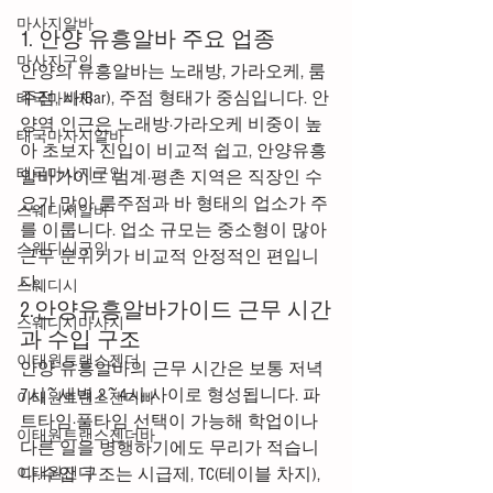
마사지알바
1. 안양 유흥알바 주요 업종
마사지구인
안양의 유흥알바는 노래방, 가라오케, 룸
주점, 바(Bar), 주점 형태가 중심입니다. 안
태국마사지
양역 인근은 노래방·가라오케 비중이 높
태국마사지알바
아 초보자 진입이 비교적 쉽고, 안양유흥
태국마사지구인
알바가이드 범계·평촌 지역은 직장인 수
요가 많아 룸주점과 바 형태의 업소가 주
스웨디시알바
를 이룹니다. 업소 규모는 중소형이 많아 
스웨디시구인
근무 분위기가 비교적 안정적인 편입니
다.
스웨디시
2.안양유흥알바가이드 근무 시간
스웨디시마사지
과 수입 구조
이태원트랜스젠더
안양 유흥알바의 근무 시간은 보통 저녁 
7시~새벽 2~4시 사이로 형성됩니다. 파
이태원트랜스젠더빠
트타임·풀타임 선택이 가능해 학업이나 
이태원트랜스젠더바
다른 일을 병행하기에도 무리가 적습니
다.수입 구조는 시급제, TC(테이블 차지), 
이태원잰더