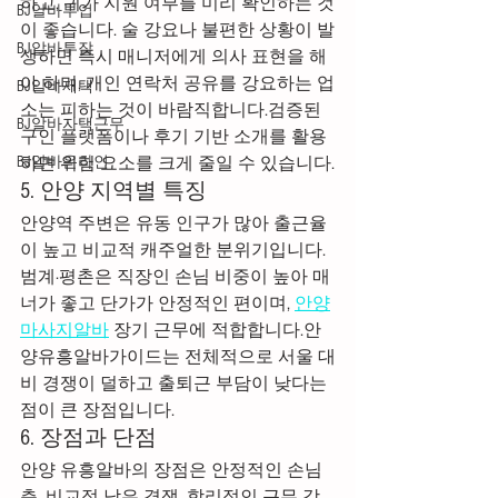
하고, 귀가 지원 여부를 미리 확인하는 것
BJ알바부업
이 좋습니다. 술 강요나 불편한 상황이 발
BJ알바투잡
생하면 즉시 매니저에게 의사 표현을 해
야 하며, 개인 연락처 공유를 강요하는 업
BJ알바재택
소는 피하는 것이 바람직합니다.검증된 
BJ알바자택근무
구인 플랫폼이나 후기 기반 소개를 활용
하면 위험 요소를 크게 줄일 수 있습니다.
BJ알바온라인
5. 안양 지역별 특징
안양역 주변은 유동 인구가 많아 출근율
이 높고 비교적 캐주얼한 분위기입니다. 
범계·평촌은 직장인 손님 비중이 높아 매
너가 좋고 단가가 안정적인 편이며, 
안양
마사지알바
 장기 근무에 적합합니다.안
양유흥알바가이드는 전체적으로 서울 대
비 경쟁이 덜하고 출퇴근 부담이 낮다는 
점이 큰 장점입니다.
6. 장점과 단점
안양 유흥알바의 장점은 안정적인 손님
층, 비교적 낮은 경쟁, 합리적인 근무 강