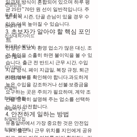
일급제 방식이 혼합되어 있으며 하루 평
진상손님
균 25만~70만 원 선이 일반적입니다. 주
유흥진상
말, 회식 시즌, 단골 손님이 있을 경우 수
입은 더욱 높아질 수 있습니다.
진상유형
3. 초보자가 알아야 할 핵심 포인
진상대처가이드
트
동대문스웨디시
안양은 초보자 환영 업소가 많은 대신, 조
건 확인을 소홀히 하면 불이익을 볼 수 있
장기알바
습니다. 출근 전 반드시 근무 시간, 수입 
단기알바
지급 방식, 페이 지급일, 복장 규정, 퇴근 
지원 여부를 확인해야 합니다.과도하게 
편의점알바
높은 수입을 강조하거나 선불·보증금을 
BJ알바
요구하는 곳은 주의가 필요하며, 계약 조
BJ알바추천
건을 명확히 설명해 주는 업소를 선택하
는 것이 안전합니다.
BJ알바구인
4. 안전하게 일하는 방법
BJ알바모집
유흥알바에서 가장 중요한 것은 안전입
BJ알바사이트
니다. 출근 시 근무 위치를 지인에게 공유