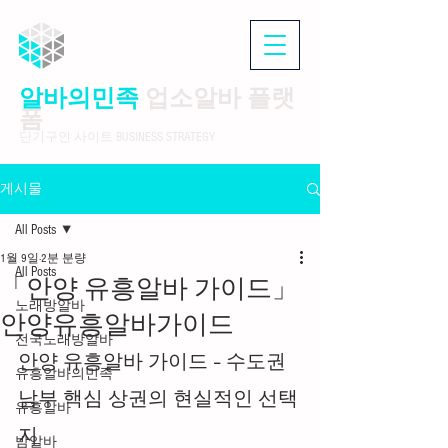
알바의민족
업소알바 플랫
폼
단기구인 사이트 BUSINESS STRATEGY
게시물
All Posts
1월 9일
2분 분량
All Posts
「안양 유흥알바 가이드」
노래방알바
안양유흥알바가이드
전국노래방알바
안양 유흥알바 가이드 – 수도권 
유흥알바의민족
남부 핵심 상권의 현실적인 선택
유흥알바
지
밤알바