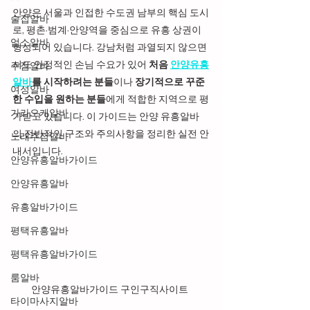
안양은 서울과 인접한 수도권 남부의 핵심 도시
술집알바
로, 평촌·범계·안양역을 중심으로 유흥 상권이 
업소알바
형성되어 있습니다. 강남처럼 과열되지 않으면
서도 안정적인 손님 수요가 있어 
처음 
안양유흥
주점알바
알바
를 시작하려는 분들
이나 
장기적으로 꾸준
여성알바
한 수입을 원하는 분들
에게 적합한 지역으로 평
가라오케알바
가받고 있습니다. 이 가이드는 안양 유흥알바
의 전반적인 구조와 주의사항을 정리한 실전 안
노래주점알바
내서입니다.
안양유흥알바가이드
안양유흥알바
유흥알바가이드
평택유흥알바
평택유흥알바가이드
룸알바
안양유흥알바가이드 구인구직사이트 
타이마사지알바