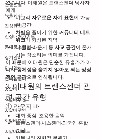
왔습니다. 이태원은 트랜스젠더 당사자
진상손님
에게
유흥진상
비교적 
자유로운 자기 표현
이 가능
한 공간
진상유형
차별을 줄이기 위한 
커뮤니티 네트
진상대처가이드
워크
가 형성된 지역
동대문스웨디시
바·클럽·라운지 등 
사교 공간
이 존재
하는 장소라는 의미를 가집니다.
장기알바
이 때문에 이태원은 단순한 유흥가가 아
단기알바
니라 
정체성을 숨기지 않아도 되는 상징
적인 공간
으로 인식됩니다.
편의점알바
3. 이태원의 트랜스젠더 관
BJ알바
련 공간 유형
BJ알바추천
① 라운지·바
BJ알바구인
대화 중심, 조용한 음악
BJ알바모집
트랜스젠더·시스젠더·외국인 혼합 
손님
BJ알바사이트
커뮤니티 친화적 분위기