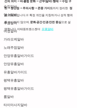
간의 의미 → 바·클럽 문화 → 근무(알바) 형태 → 수입 구
술집알바
조 → 장단점 → 주의사항 → 존중 가이드
까지 정리한 
 정
업소알바
보 가이드
입니다.※ 특정 개인을 지칭하거나 성적 행위
를 묘사하지 않으며, 
문화·공간·인권·안전 중심
으로 설
주점알바
명합니다. 이태원트랜스젠더  
유흥알바
여성알바
가라오케알바
노래주점알바
안양유흥알바가이드
안양유흥알바
유흥알바가이드
평택유흥알바
평택유흥알바가이드
룸알바
타이마사지알바