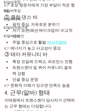
BJ알바부업
👉 초보 방문자에게 가장 부담이 적은 형
BJ알바투잡
태
② 클럽·댄스 바
BJ알바재택
음악 중심, 자유로운 분위기
BJ알바자택근무
자기 표현(패션·메이크업)이 비교적 
BJ알바온라인
자유
주말 중심으로 활발 
마사지알바
👉 에너지가 높고 사교성이 중요
③ 테마·커뮤니티 바
특정 요일에 드랙쇼, 퍼포먼스 진행
트랜스젠더 및 퀴어 커뮤니티 결속
력 강함
단골 중심 운영
👉 문화적 이해가 있으면 만족도 높음
4. 근무(알바) 형태
이태원에서 트랜스젠더 당사자가 선택하
는 근무 형태는 다양합니다.