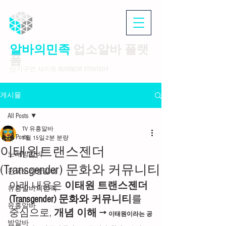
알바의민족
업소알바 플랫
폼
단기구인 사이트 BUSINESS STRATEGY
게시물
All Posts
TV 유흥알바
All Posts
1월 15일
2분 분량
이태원트랜스젠더
노래방알바
(Transgender) 문화와 커뮤니티
전국노래방알바
아래 내용은 
이태원 트랜스젠더
유흥알바의민족
(Transgender) 문화와 커뮤니티
를 
유흥알바
중심으로, 
개념 이해 → 
이태원이라는 공
밤알바