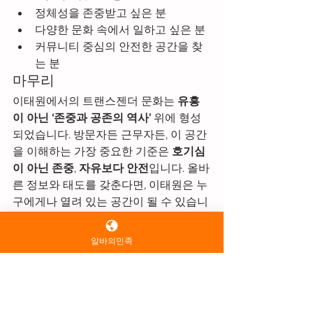
정체성을 존중받고 싶은 분
다양한 문화 속에서 일하고 싶은 분
커뮤니티 중심의 안전한 공간을 찾
는 분
마무리
이태원에서의 트랜스젠더 문화는 
유흥
이 아닌 ‘존중과 공존의 역사’
 위에 형성
되었습니다. 방문자든 근무자든, 이 공간
을 이해하는 가장 중요한 기준은 
호기심
이 아닌 존중
, 
자유보다 안전
입니다. 올바
른 정보와 태도를 갖춘다면, 이태원은 누
구에게나 열려 있는 공간이 될 수 있습니
다.
원하시면 다음도 이어서 정리해 드릴게
알바의민족
요.✔ 트랜스젠더 친화 매장 선택 기준✔ 
초보자가 피해야 할 행동 TOP 10✔ 안전하
게 일하기 위한 체크리스트
가라오케알바
1인샵알바
유흥업알바
유흥알바모집