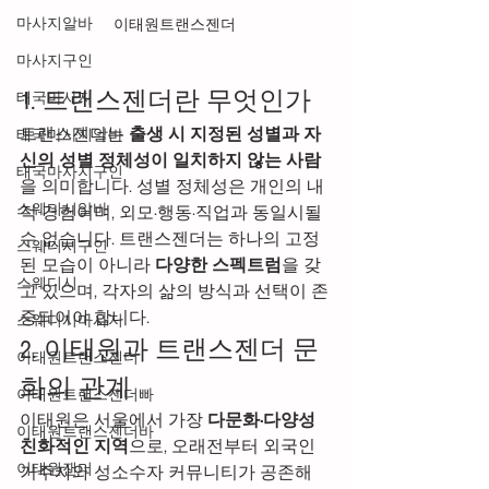
마사지알바
이태원트랜스젠더
마사지구인
1. 트랜스젠더란 무엇인가
태국마사지
트랜스젠더는 
출생 시 지정된 성별과 자
태국마사지알바
신의 성별 정체성이 일치하지 않는 사람
태국마사지구인
을 의미합니다. 성별 정체성은 개인의 내
스웨디시알바
적 경험이며, 외모·행동·직업과 동일시될 
수 없습니다. 트랜스젠더는 하나의 고정
스웨디시구인
된 모습이 아니라 
다양한 스펙트럼
을 갖
스웨디시
고 있으며, 각자의 삶의 방식과 선택이 존
중되어야 합니다.
스웨디시마사지
2. 이태원과 트랜스젠더 문
이태원트랜스젠더
화의 관계
이태원트랜스젠더빠
이태원은 서울에서 가장 
다문화·다양성 
이태원트랜스젠더바
친화적인 지역
으로, 오래전부터 외국인 
이태원잰더
거주자와 성소수자 커뮤니티가 공존해 