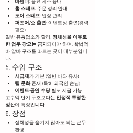
바텐더
: 음료 제조·응대
홀 스태프
: 주문·정리·안내
도어 스태프
: 입장 관리
퍼포머/쇼 출연
: 이벤트성 출연(경력 
필요)
일반 유흥업소와 달리, 
정체성을 이유로 
한 업무 강요는 금지
되어야 하며, 합법적 
바 알바 구조를 따르는 곳이 대부분입니
다.
5. 수입 구조
시급제
가 기본 (일반 바와 유사)
팁 문화
 존재 (특히 외국인 손님)
이벤트·공연 수당
 별도 지급 가능
고수익 단기 구조보다는 
안정적·투명한 
정산
이 특징입니다.
6. 장점
정체성을 숨기지 않아도 되는 근무 
환경